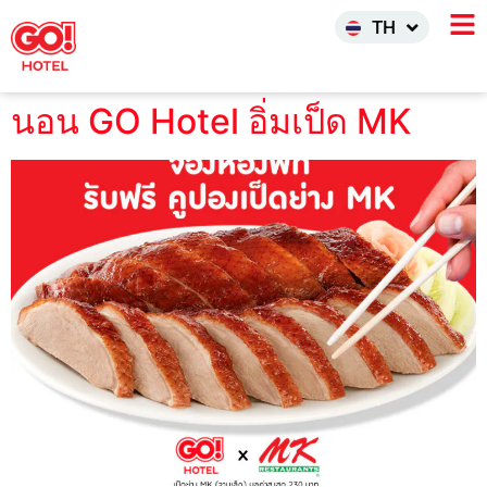
한국어
TH
INDO
นอน GO Hotel อิ่มเป็ด MK