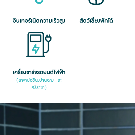
อินเทอร์เน็ตความเร็วสูง
สัตว์เลี้ยงพักได้
เครื่องชาร์จรถยนต์ไฟฟ้า
(สาขาบ่อวิน,บ้านฉาง และ
ศรีราชา)