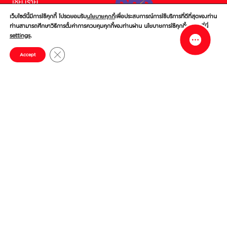
เชียงราย
เว็บไซต์นี้มีการใช้คุกกี้ โปรดยอมรับ
เพื่อประสบการณ์การใช้บริการที่ดีที่สุดของท่าน
นโยบายคุกกี้
นครสวรรค์
ท่านสามารถศึกษาวิธีการตั้งค่าการควบคุมคุกกี้ของท่านผ่าน นโยบายการใช้คุกกี้ของเราที่นี่
settings
.
by Central Pattana LifeXO
ขอนแก่น แคมปัส
Close GDPR Cookie Banner
Accept
กรุงเทพ สุวรรณภูมิแอร์พอร์ต
บ่อวิน
บ้านฉาง
ศรีราชา
ชลบุรี
© Central World Company Limited