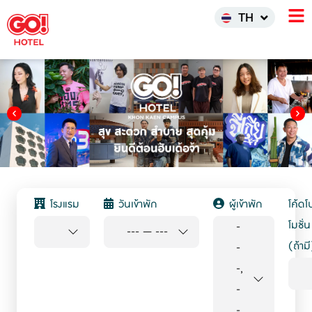
한국어
TH
INDO
โรงแรม
วันเข้าพัก
ผู้เข้าพัก
โค้ดโ
โมชั่น
-
---
—
---
(ถ้ามี
-
-,
-
-