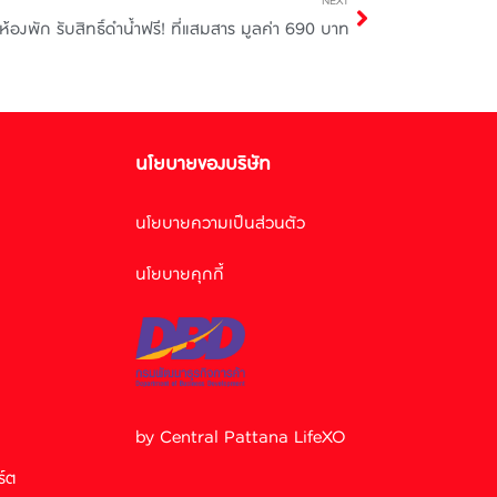
NEXT
ห้องพัก รับสิทธิ์ดำน้ำฟรี! ที่แสมสาร มูลค่า 690 บาท
นโยบายของบริษัท
นโยบายความเป็นส่วนตัว
นโยบายคุกกี้
Facebook M
by Central Pattana LifeXO
ร์ต