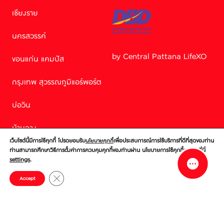
เชียงราย
นครสวรรค์
by Central Pattana LifeXO
ขอนแก่น แคมปัส
Facebook M
กรุงเทพ สุวรรณภูมิแอร์พอร์ต
บ่อวิน
Line
บ้านฉาง
เว็บไซต์นี้มีการใช้คุกกี้ โปรดยอมรับ
เพื่อประสบการณ์การใช้บริการที่ดีที่สุดของท่าน
นโยบายคุกกี้
ศรีราชา
ท่านสามารถศึกษาวิธีการตั้งค่าการควบคุมคุกกี้ของท่านผ่าน นโยบายการใช้คุกกี้ของเราที่นี่
settings
.
ชลบุรี
Close GDPR Cookie Banner
Accept
© Central World Company Limited