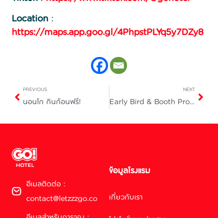
Location
:
https://maps.app.goo.gl/4PhpstPLYq5y7DZy8
PREVIOUS
NEXT
นอนโก กินก้อนฟรี!
Early Bird & Booth Promotion — สุข สะดวก สบาย สุดคุ้ม
ข้อมูลโรงแรม
อีเมลติดต่อ :
เกี่ยวกับเรา
contact@letzzzgo.co
อีเมลสำหรับการจอง :