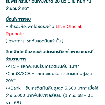
รับฟรี! กระเป๋าเดินทางขนาด 20 นิ้ว 1 ใบ ทันที *มี
จำนวนจำกัด*
เงื่อนไขการจอง
– สำรองห้องพักโดยตรงผ่าน
LINE Official:
@gohotel
(เฉพาะการแชทกับแอดมินเท่านั้น)
สิทธิพิเศษเมื่อชำระผ่านบัตรเครดิตหรือพาร์ทเนอร์ที่
ร่วมรายการ
•KTC – แลกคะแนนรับเครดิตเงินคืน 13%*
•CardX/SCB – แลกคะแนนรับเครดิตเงินคืนสูงสุด
20%*
•KBank – รับเครดิตเงินคืนสูงสุด 3,600 บาท* เมื่อใช้
จ่าย 5,000 บาทขึ้นไป/เซลส์สลิป (1 ก.ย. 68 – 31
ธ.ค. 68)