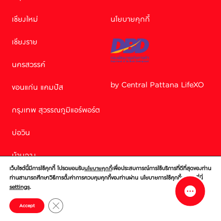
เชียงใหม่
นโยบายคุกกี้
เชียงราย
นครสวรรค์
by Central Pattana LifeXO
ขอนแก่น แคมปัส
Facebook M
กรุงเทพ สุวรรณภูมิแอร์พอร์ต
บ่อวิน
Line
บ้านฉาง
เว็บไซต์นี้มีการใช้คุกกี้ โปรดยอมรับ
เพื่อประสบการณ์การใช้บริการที่ดีที่สุดของท่าน
นโยบายคุกกี้
ศรีราชา
ท่านสามารถศึกษาวิธีการตั้งค่าการควบคุมคุกกี้ของท่านผ่าน นโยบายการใช้คุกกี้ของเราที่นี่
settings
.
ชลบุรี
Close GDPR Cookie Banner
Accept