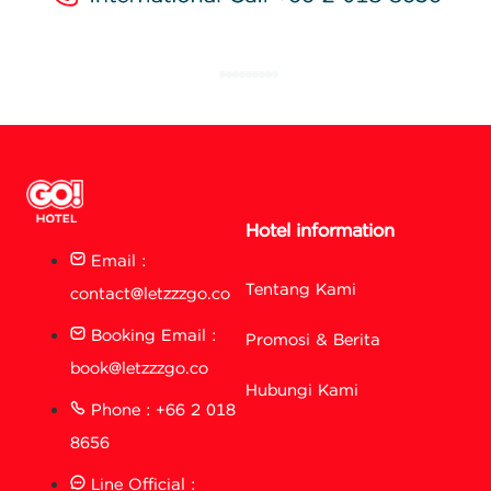
Hotel information
Email :
Tentang Kami
contact@letzzzgo.co
Booking Email :
Promosi & Berita
book@letzzzgo.co
Hubungi Kami
Phone : +66 2 018
8656
Line Official :